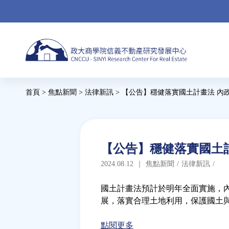
Jump
to
navigation
Back
首頁
>
焦點新聞
>
法律新訊
>
【公告】穩健落實國土計畫法 內
to
您
top
在
這
Back
【公告】穩健落實國土
to
裡
2024.08.12
｜
焦點新聞
/
法律新訊
/
top
國土計畫法預計於明年全面實施，內
展，落實合理土地利用，保護國土
點閱更多