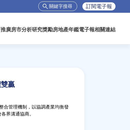
搜
訂閱電子報
尋
搜
尋
育推廣
房市分析
研究獎勵
房地產年鑑
電子報
相關連結
表
單
續雙贏
立整合管理機制，以協調產業均衡發
會各界溝通協商。