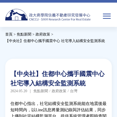
Jump
to
navigation
搜
首頁
>
焦點新聞
>
政府政策
>
尋
搜
您
【中央社】住都中心攜手國震中心 社宅導入結構安全監測系統
尋
在
Back
to
關於我們
表
這
top
單
裡
Back
焦點新聞
【中央社】住都中心攜手國震中心
to
社宅導入結構安全監測系統
top
教育推廣
2024.05.20
｜
焦點新聞
/
政府政策
/
台灣
房市分析
住都中心指出，社宅結構安全監測系統能在地震後最
短時間內，以Line訊息將量測紀錄與評估結果，同步
上傳到社宅結構監測平台，提供系統管理者即時查閱
研究獎勵