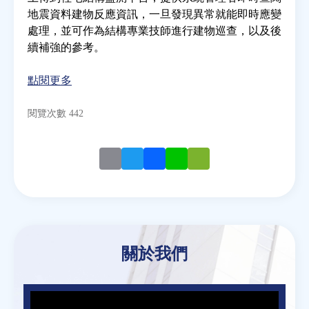
地震資料建物反應資訊，一旦發現異常就能即時應變
處理，並可作為結構專業技師進行建物巡查，以及後
房地產年鑑
續補強的參考。
電子報
點閱更多
閱覽次數 442
相關連結
訂閱電子報
Email
Twitter
Facebook
Line
WeChat
關於我們