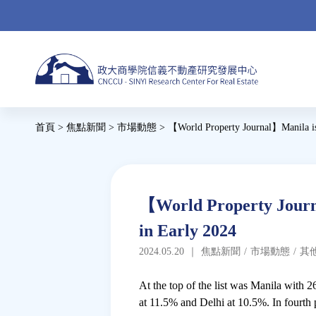
Jump
to
navigation
Back
首頁
>
焦點新聞
>
市場動態
>
【World Property Journal】Manila is 
to
您
top
在
這
Back
【World Property Journa
to
裡
in Early 2024
top
2024.05.20
｜
焦點新聞
/
市場動態
/
其
At the top of the list was Manila with
at 11.5% and Delhi at 10.5%. In fourth p