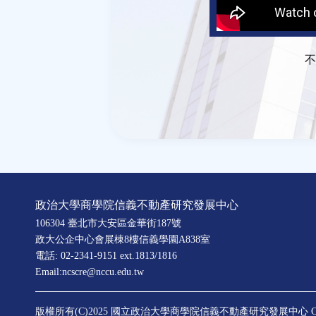
不
政治大學商學院信義不動產研究發展中心
106304 臺北市大安區金華街187號
政大公企中心會展棟8樓信義學園A838室
電話: 02-2341-9151 ext.1813/1816
Email:ncscre@nccu.edu.tw
版權所有(C)2025 國立政治大學商學院信義不動產研究發展中心
C