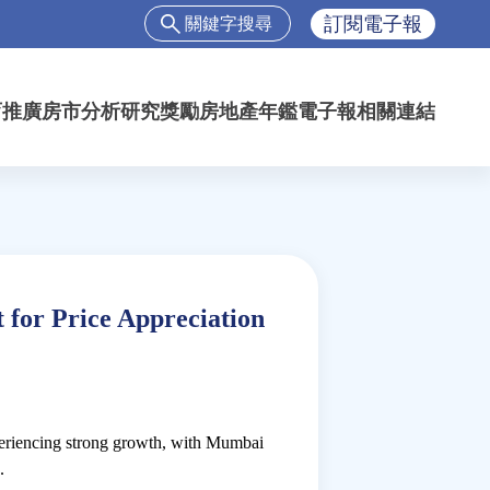
搜
訂閱電子報
尋
搜
尋
育推廣
房市分析
研究獎勵
房地產年鑑
電子報
相關連結
表
單
for Price Appreciation
xperiencing strong growth, with Mumbai
.