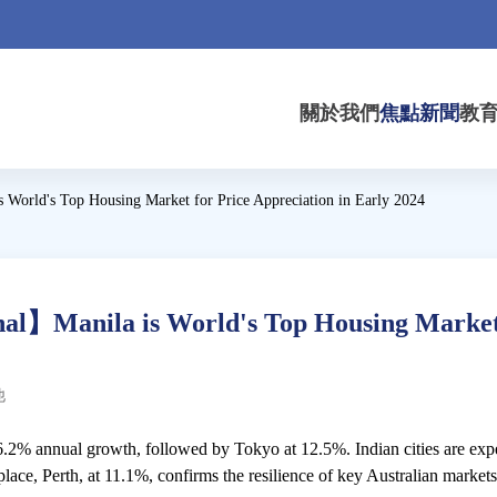
關於我們
焦點新聞
教
World's Top Housing Market for Price Appreciation in Early 2024
l】Manila is World's Top Housing Market 
他
 26.2% annual growth, followed by Tokyo at 12.5%. Indian cities are e
lace, Perth, at 11.1%, confirms the resilience of key Australian markets