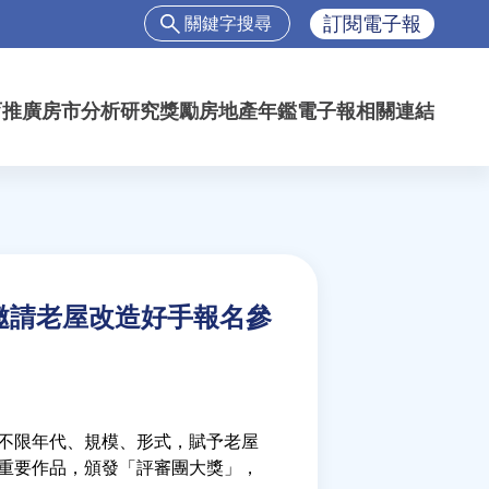
搜
訂閱電子報
尋
搜
尋
育推廣
房市分析
研究獎勵
房地產年鑑
電子報
相關連結
表
單
 邀請老屋改造好手報名參
市不限年代、規模、形式，賦予老屋
重要作品，頒發「評審團大獎」，