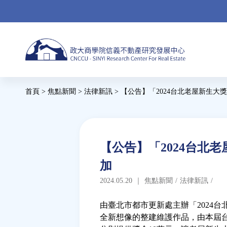
Jump
to
navigation
Back
首頁
>
焦點新聞
>
法律新訊
>
【公告】「2024台北老屋新生大
to
您
top
在
這
Back
【公告】「2024台北
to
裡
加
top
2024.05.20
｜
焦點新聞
/
法律新訊
/
由臺北市都市更新處主辦「2024
全新想像的整建維護作品，由本屆