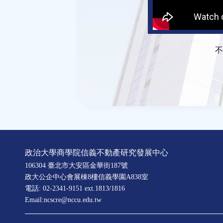
不
政治大學商學院信義不動產研究發展中心
106304 臺北市大安區金華街187號
政大公企中心會展棟8樓信義學園A838室
電話: 02-2341-9151 ext.1813/1816
Email:ncscre@nccu.edu.tw