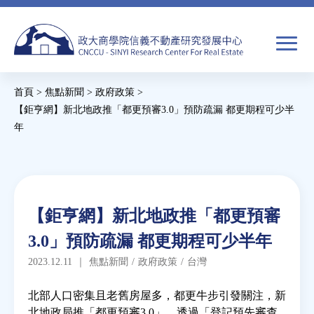
Jump
to
navigation
搜
首頁
>
焦點新聞
>
政府政策
>
尋
搜
您
【鉅亨網】新北地政推「都更預審3.0」預防疏漏 都更期程可少半
年
尋
在
Back
關於我們
表
這
to
單
裡
top
焦點新聞
Back
【鉅亨網】新北地政推「都更預審
to
教育推廣
3.0」預防疏漏 都更期程可少半年
top
2023.12.11
｜
焦點新聞
/
政府政策
/
台灣
房市分析
北部人口密集且老舊房屋多，都更牛步引發關注，新
北地政局推「都更預審3.0」，透過「登記預先審查
研究獎勵