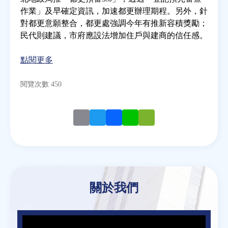
作業」及早確定資訊，加速都更辦理期程。另外，針
對都更意願整合，都更處強調今年有推新容積獎勵；
房地產年鑑
民代則建議，市府應設法增加住戶與建商的信任感。
電子報
點閱更多
相關連結
閱覽次數 450
訂閱電子報
Email
Twitter
Facebook
Line
WeChat
關於我們