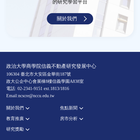
的研究學習平台
關於我們
政治大學商學院信義不動產研究發展中心
106304 臺北市大安區金華街187號
政大公企中心會展棟8樓信義學園A838室
電話: 02-2341-9151 ext.1813/1816
Email:ncscre@nccu.edu.tw
關於我們
焦點新聞
教育推廣
房市分析
宗旨願景
全部新聞
設置辦法
政府政策
研究獎勵
全部活動
房市分析
大事記
市場動態
論壇
信義房價指數