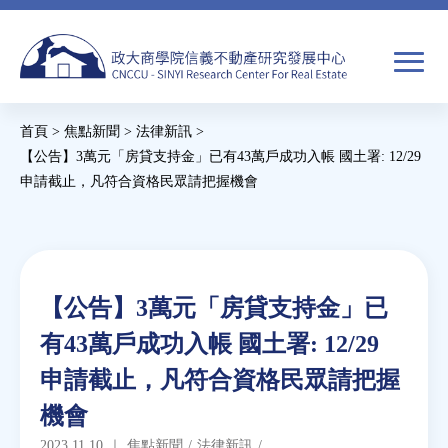
Jump
to
navigation
搜
首頁
>
焦點新聞
>
法律新訊
>
尋
搜
您
【公告】3萬元「房貸支持金」已有43萬戶成功入帳 國土署: 12/29
申請截止，凡符合資格民眾請把握機會
尋
在
Back
關於我們
表
這
to
單
裡
top
焦點新聞
Back
【公告】3萬元「房貸支持金」已
to
教育推廣
有43萬戶成功入帳 國土署: 12/29
top
申請截止，凡符合資格民眾請把握
房市分析
機會
研究獎勵
2023.11.10
｜
焦點新聞
/
法律新訊
/