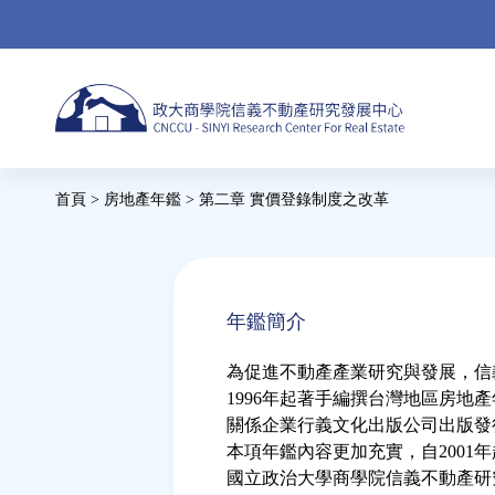
Jump
to
navigation
首頁
>
房地產年鑑
>
第二章 實價登錄制度之改革
您
在
Back
to
這
年鑑簡介
top
裡
為促進不動產產業研究與發展，信
1996年起著手編撰台灣地區房地
關係企業行義文化出版公司出版發
本項年鑑內容更加充實，自2001
國立政治大學商學院信義不動產研