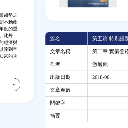
業趨勢之
閒不動產
年度的重
。此外，
篇名
第五篇 特別議
的經濟與
以達到呈
文章名稱
第二章 實價登
知來的功
作者
游適銘
出版日期
2018-06
文章頁數
關鍵字
摘要