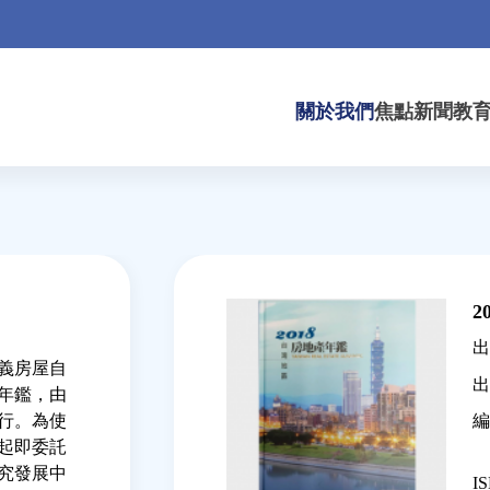
關於我們
焦點新聞
教
Back
to
2
top
出
義房屋自
出
產年鑑，由
編
行。為使
年起即委託
究發展中
IS