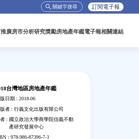
搜
訂閱電子報
尋
搜
尋
育推廣
房市分析
研究獎勵
房地產年鑑
電子報
相關連結
表
單
018台灣地區房地產年鑑
版日期 :
2018-06
版者 :
行義文化出版有限公司
者 :
國立政治大學商學院信義不動
產研究發展中心
BN :
978-986-87396-7-3