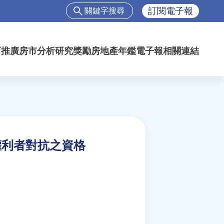
搜
訂閱電子報
尋
搜
尋
育推廣
房市分析
研究獎勵
房地產年鑑
電子報
相關連結
表
單
權利者對抗之資格