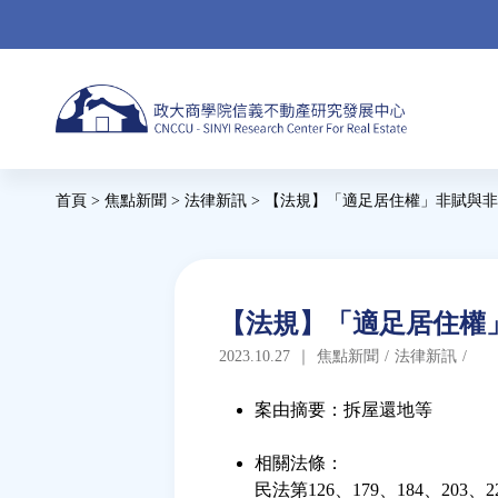
Jump
to
navigation
Back
首頁
>
焦點新聞
>
法律新訊
>
【法規】「適足居住權」非賦與非
to
您
top
在
這
Back
【法規】「適足居住權
to
裡
2023.10.27
｜
焦點新聞
/
法律新訊
/
top
案由摘要：拆屋還地等
相關法條：
民法第126、179、184、203、2