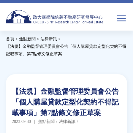
Jump
to
navigation
搜
首頁
>
焦點新聞
>
法律新訊
>
尋
搜
您
【法規】金融監督管理委員會公告「個人購屋貸款定型化契約不得
記載事項」第7點條文修正草案
尋
在
Back
關於我們
表
這
to
單
裡
top
焦點新聞
Back
【法規】金融監督管理委員會公告
to
教育推廣
「個人購屋貸款定型化契約不得記
top
載事項」第7點條文修正草案
房市分析
2023.09.30
｜
焦點新聞
/
法律新訊
/
研究獎勵