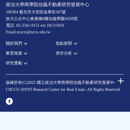
政治大學商學院信義不動產研究發展中心
106304 臺北市大安區金華街187號
政大公企中心會展棟8樓信義學園A838室
電話: 02-2341-9151 ext.1813/1816
Email:ncscre@nccu.edu.tw
關於我們
焦點新聞
教育推廣
房市分析
宗旨願景
全部新聞
設置辦法
政府政策
研究獎勵
全部活動
房市分析
大事記
市場動態
論壇
信義房價指數
中心獎勵
指導委員
法律新訊
演講
信義不動產評論
住宅學會論文獎支援
中心成員
版權所有(C)2025 國立政治大學商學院信義不動產研究發展中心
理財規劃講座
都市計劃學會論文獎支援
CNCCU-SINYI Research Center for Real Estate. All Rights Reserved.
聯絡我們
不動產學程支援