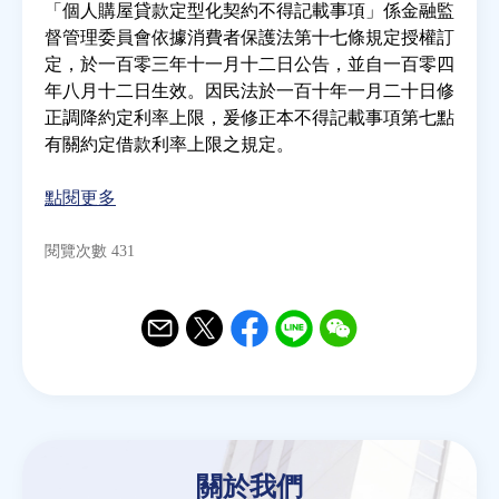
「個人購屋貸款定型化契約不得記載事項」係金融監
督管理委員會依據消費者保護法第十七條規定授權訂
房地產年鑑
定，於一百零三年十一月十二日公告，並自一百零四
年八月十二日生效。因民法於一百十年一月二十日修
正調降約定利率上限，爰修正本不得記載事項第七點
電子報
有關約定借款利率上限之規定。
相關連結
點閱更多
閱覽次數 431
訂閱電子報
Email
Twitter
Facebook
Line
WeChat
關於我們