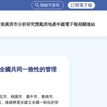
搜
訂閱電子報
尋
搜
尋
育推廣
房市分析
研究獎勵
房地產年鑑
電子報
相關連結
表
單
全國共同一致性的管理
新北市、桃園市、臺中市、臺南市、
流，後續將逐步建立全國一制化的管