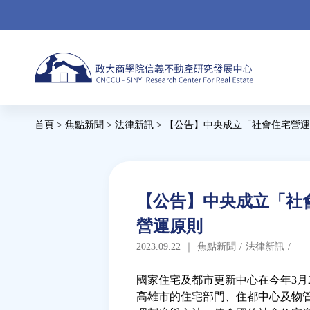
Jump
to
navigation
Back
首頁
>
焦點新聞
>
法律新訊
>
【公告】中央成立「社會住宅營運
to
您
top
在
這
Back
【公告】中央成立「社
to
裡
營運原則
top
2023.09.22
｜
焦點新聞
/
法律新訊
/
國家住宅及都市更新中心在今年3月
高雄市的住宅部門、住都中心及物