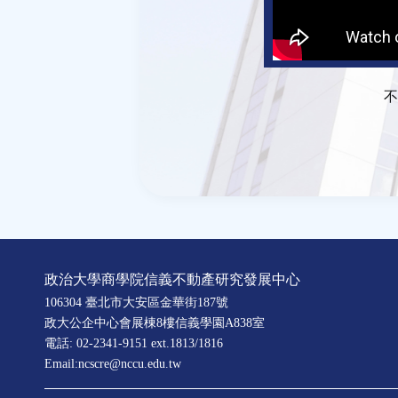
不
政治大學商學院信義不動產研究發展中心
106304 臺北市大安區金華街187號
政大公企中心會展棟8樓信義學園A838室
電話: 02-2341-9151 ext.1813/1816
Email:ncscre@nccu.edu.tw