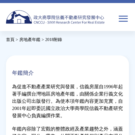
Jump
to
navigation
搜
首頁
>
房地產年鑑
>
2018附錄
尋
搜
您
尋
在
關於我們
表
這
年鑑簡介
單
裡
焦點新聞
為促進不動產產業研究與發展，信義房屋自1996年起
著手編撰台灣地區房地產年鑑，由關係企業行義文化
教育推廣
出版公司出版發行。為使本項年鑑內容更加充實，自
2001年起即委託國立政治大學商學院信義不動產研究
發展中心負責編撰作業。
房市分析
年鑑內容除了宏觀的整體政經及產業趨勢之外，涵蓋
研究獎勵