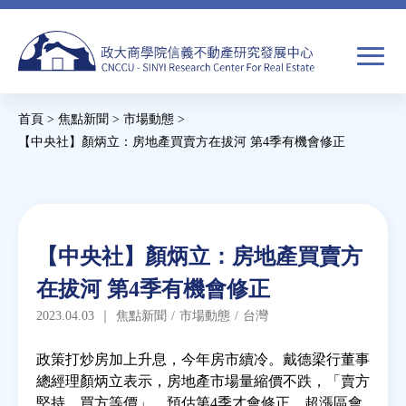
Jump
to
navigation
搜
首頁
>
焦點新聞
>
市場動態
>
尋
搜
您
【中央社】顏炳立：房地產買賣方在拔河 第4季有機會修正
尋
在
Back
to
關於我們
表
這
top
單
裡
Back
焦點新聞
【中央社】顏炳立：房地產買賣方
to
在拔河 第4季有機會修正
top
教育推廣
2023.04.03
｜
焦點新聞
/
市場動態
/
台灣
房市分析
政策打炒房加上升息，今年房市續冷。戴德梁行董事
總經理顏炳立表示，房地產市場量縮價不跌，「賣方
堅持，買方等價」，預估第4季才會修正，超漲區會
研究獎勵