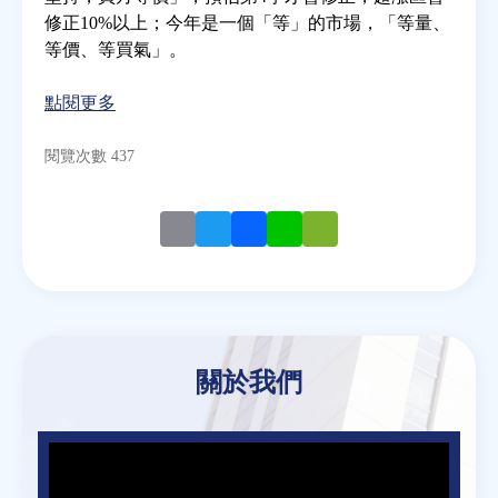
修正10%以上；今年是一個「等」的市場，「等量、
等價、等買氣」。
房地產年鑑
點閱更多
電子報
閱覽次數 437
相關連結
Email
Twitter
Facebook
Line
WeChat
訂閱電子報
關於我們