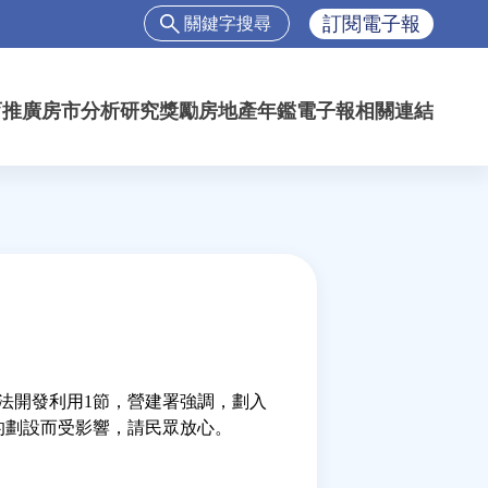
搜
訂閱電子報
尋
搜
尋
育推廣
房市分析
研究獎勵
房地產年鑑
電子報
相關連結
表
單
法開發利用1節，營建署強調，劃入
的劃設而受影響，請民眾放心。