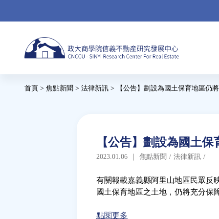
Jump
to
navigation
Back
首頁
>
焦點新聞
>
法律新訊
>
【公告】劃設為國土保育地區仍將
to
您
top
在
這
Back
【公告】劃設為國土保
to
裡
2023.01.06
｜
焦點新聞
/
法律新訊
/
top
有關報載嘉義縣阿里山地區民眾反映
國土保育地區之土地，仍將充分保
點閱更多