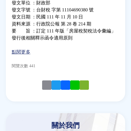
發文單位 ：財政部
發文字號 ：台財稅 字第 11104690380 號
房地產年鑑
發文日期 ：民國 111 年 11 月 10 日
資料來源 ：行政院公報 第 28 卷 214 期
要 旨 ：訂定 111 年版「房屋稅契稅法令彙編」
電子報
發行後相關釋示函令適用原則
相關連結
點閱更多
閱覽次數 441
訂閱電子報
Email
Twitter
Facebook
Line
WeChat
關於我們