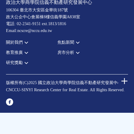
政治大學商學院信義不動產研究發展中心
106304 臺北市大安區金華街187號
政大公企中心會展棟8樓信義學園A838室
電話: 02-2341-9151 ext.1813/1816
Email:ncscre@nccu.edu.tw
關於我們
焦點新聞
教育推廣
房市分析
宗旨願景
全部新聞
設置辦法
政府政策
研究獎勵
全部活動
房市分析
大事記
市場動態
論壇
信義房價指數
中心獎勵
指導委員
法律新訊
演講
信義不動產評論
住宅學會論文獎支援
中心成員
版權所有(C)2025 國立政治大學商學院信義不動產研究發展中心
理財規劃講座
都市計劃學會論文獎支援
CNCCU-SINYI Research Center for Real Estate. All Rights Reserved.
聯絡我們
不動產學程支援