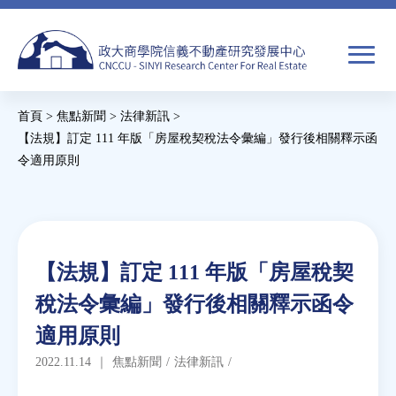
Jump
to
navigation
搜
首頁
>
焦點新聞
>
法律新訊
>
尋
搜
您
【法規】訂定 111 年版「房屋稅契稅法令彙編」發行後相關釋示函
令適用原則
尋
在
Back
關於我們
表
這
to
單
裡
top
焦點新聞
Back
【法規】訂定 111 年版「房屋稅契
to
教育推廣
稅法令彙編」發行後相關釋示函令
top
適用原則
房市分析
2022.11.14
｜
焦點新聞
/
法律新訊
/
研究獎勵