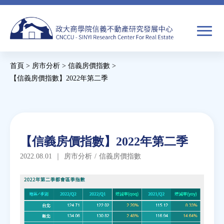
Jump
to
navigation
搜
首頁
>
房市分析
>
信義房價指數
>
尋
搜
您
【信義房價指數】2022年第二季
尋
在
Back
to
關於我們
表
這
top
單
裡
Back
焦點新聞
【信義房價指數】2022年第二季
to
2022.08.01
｜
房市分析
/
信義房價指數
top
教育推廣
房市分析
研究獎勵