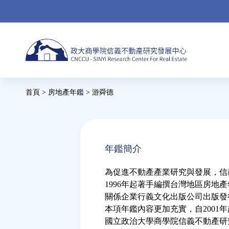
Jump
to
navigation
首頁
>
房地產年鑑
>
游舜德
您
在
Back
to
這
年鑑簡介
top
裡
為促進不動產產業研究與發展，信
1996年起著手編撰台灣地區房地
關係企業行義文化出版公司出版發
本項年鑑內容更加充實，自2001
國立政治大學商學院信義不動產研