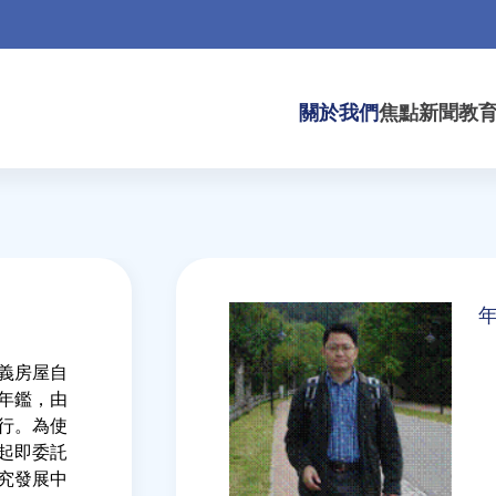
關於我們
焦點新聞
教
Back
to
top
義房屋自
產年鑑，由
行。為使
年起即委託
究發展中