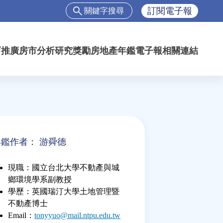
搜
訂閱電子報
尋
搜
尋
育推廣
房市分析
研究獎勵
房地產年鑑
電子報
相關連結
表
單
年鑑作者：
游舜德
現職：國立台北大學不動產與城
鄉環境學系副教授
學歷：英國瑞汀大學土地管理暨
不動產博士
Email：
tonyyuo@mail.ntpu.edu.tw