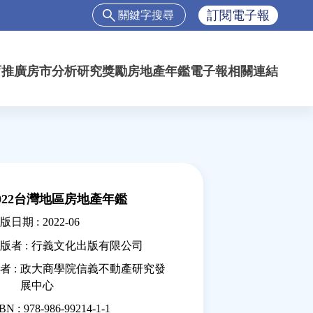
搜
訂閱電子報
尋
搜
尋
育推廣
房市分析
研究獎勵
房地產年鑑
電子報
相關連結
表
單
022台灣地區房地產年鑑
版日期 :
2022-06
版者 :
行義文化出版有限公司
者 :
政大商學院信義不動產研究發
展中心
BN :
978-986-99214-1-1