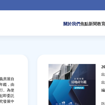
關於我們
焦點新聞
教
Back
to
2
top
出
義房屋自
出
產年鑑，由
編
行。為使
年起即委託
究發展中
IS