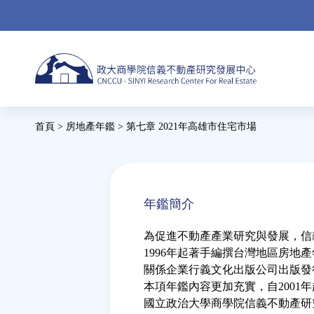
Jump
to
navigation
首頁
>
房地產年鑑
>
第七章 2021年高雄市住宅市場
您
在
Back
to
這
年鑑簡介
top
裡
為促進不動產產業研究與發展，信
1996年起著手編撰台灣地區房地
關係企業行義文化出版公司出版發
本項年鑑內容更加充實，自2001
國立政治大學商學院信義不動產研