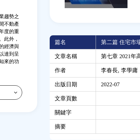
業趨勢之
閒不動產
年度的重
。此外，
篇名
第二篇 住宅市
的經濟與
以達到呈
文章名稱
第七章 2021
知來的功
作者
李春長
,
李學庸
出版日期
2022-07
文章頁數
關鍵字
摘要