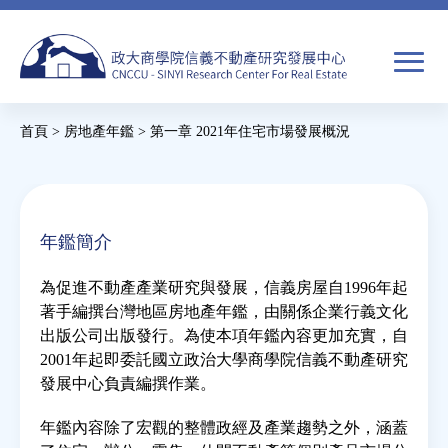
Jump
to
navigation
搜
首頁
>
房地產年鑑
>
第一章 2021年住宅市場發展概況
尋
搜
您
尋
在
關於我們
表
這
年鑑簡介
單
裡
焦點新聞
為促進不動產產業研究與發展，信義房屋自1996年起
著手編撰台灣地區房地產年鑑，由關係企業行義文化
教育推廣
出版公司出版發行。為使本項年鑑內容更加充實，自
2001年起即委託國立政治大學商學院信義不動產研究
發展中心負責編撰作業。
房市分析
年鑑內容除了宏觀的整體政經及產業趨勢之外，涵蓋
研究獎勵