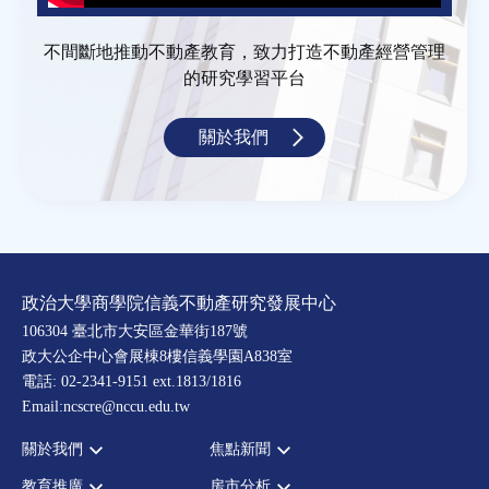
不間斷地推動不動產教育，致力打造不動產經營管理
的研究學習平台
關於我們
政治大學商學院信義不動產研究發展中心
106304 臺北市大安區金華街187號
政大公企中心會展棟8樓信義學園A838室
電話: 02-2341-9151 ext.1813/1816
Email:ncscre@nccu.edu.tw
關於我們
焦點新聞
教育推廣
房市分析
宗旨願景
全部新聞