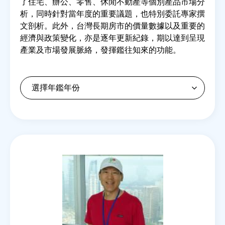
了住宅、辦公、零售、休閒不動產等個別產品市場分
析，同時針對當年度的重要議題，也特別委託專家撰
文剖析。此外，台灣長期房市的價量數據以及重要的
房地產年鑑
經濟與政策變化，亦是逐年更新紀錄，期以達到呈現
產業及市場發展脈絡，發揮鑑往知來的功能。
電子報
相關連結
訂閱電子報
Back
to
top