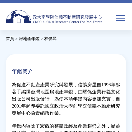
Jump
to
navigation
搜
首頁
>
房地產年鑑
>
林俊昇
尋
搜
您
尋
在
關於我們
表
這
年鑑簡介
單
裡
焦點新聞
為促進不動產產業研究與發展，信義房屋自1996年起
著手編撰台灣地區房地產年鑑，由關係企業行義文化
教育推廣
出版公司出版發行。為使本項年鑑內容更加充實，自
2001年起即委託國立政治大學商學院信義不動產研究
發展中心負責編撰作業。
房市分析
年鑑內容除了宏觀的整體政經及產業趨勢之外，涵蓋
研究獎勵