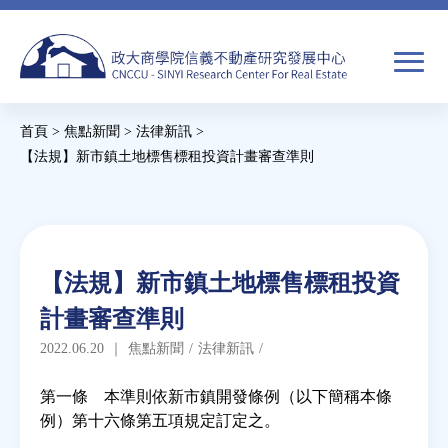
Jump
to
navigation
搜
首頁
>
焦點新聞
>
法律新訊
>
尋
搜
您
【法規】新市鎮土地標售標租投資計畫審查準則
尋
在
Back
to
關於我們
表
這
top
單
裡
Back
焦點新聞
【法規】新市鎮土地標售標租投資
to
計畫審查準則
top
教育推廣
2022.06.20
｜
焦點新聞
/
法律新訊
/
房市分析
第一條 本準則依新市鎮開發條例（以下簡稱本條
例）第十六條第五項規定訂定之。
研究獎勵