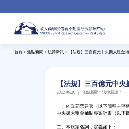
Jump
to
navigation
Back
首頁
>
焦點新聞
>
法律新訊
>
【法規】三百億元中央擴大租金補
to
您
top
在
這
Back
【法規】三百億元中央
to
裡
2022.06.20
｜
焦點新聞
/
法律新訊
/
top
一、內政部營建署（以下簡稱主辦
中央擴大租金補貼專案計畫（以下
二、本規定名詞，定義如下：