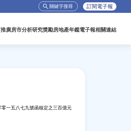
搜
訂閱電子報
尋
搜
尋
育推廣
房市分析
研究獎勵
房地產年鑑
電子報
相關連結
表
單
零零一五八七九號函核定之三百億元