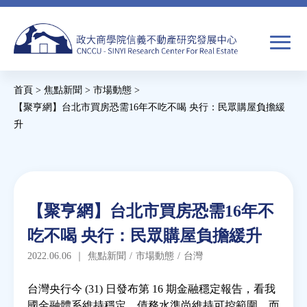
Jump
to
navigation
搜
首頁
>
焦點新聞
>
市場動態
>
尋
搜
您
【聚亨網】台北市買房恐需16年不吃不喝 央行：民眾購屋負擔緩
升
尋
在
Back
關於我們
表
這
to
單
裡
top
焦點新聞
Back
【聚亨網】台北市買房恐需16年不
to
教育推廣
吃不喝 央行：民眾購屋負擔緩升
top
2022.06.06
｜
焦點新聞
/
市場動態
/
台灣
房市分析
台灣央行今 (31) 日發布第 16 期金融穩定報告，看我
國金融體系維持穩定，債務水準尚維持可控範圍，而
研究獎勵