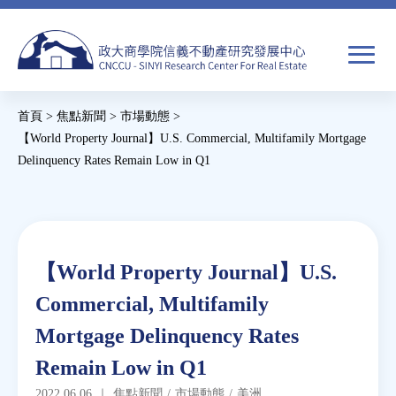
Jump
to
navigation
搜
首頁
>
焦點新聞
>
市場動態
>
尋
搜
您
【World Property Journal】U.S. Commercial, Multifamily Mortgage
Delinquency Rates Remain Low in Q1
尋
在
Back
關於我們
表
這
to
單
裡
top
焦點新聞
Back
【World Property Journal】U.S.
to
教育推廣
Commercial, Multifamily
top
Mortgage Delinquency Rates
房市分析
Remain Low in Q1
研究獎勵
2022.06.06
｜
焦點新聞
/
市場動態
/
美洲