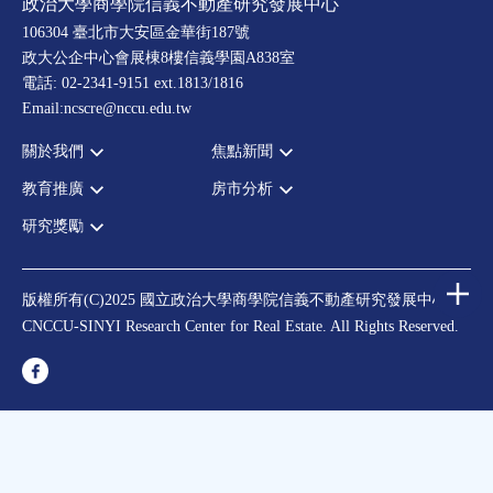
政治大學商學院信義不動產研究發展中心
106304 臺北市大安區金華街187號
政大公企中心會展棟8樓信義學園A838室
電話: 02-2341-9151 ext.1813/1816
Email:ncscre@nccu.edu.tw
關於我們
焦點新聞
教育推廣
房市分析
宗旨願景
全部新聞
設置辦法
政府政策
研究獎勵
全部活動
房市分析
大事記
市場動態
論壇
信義房價指數
中心獎勵
指導委員
法律新訊
演講
信義不動產評論
住宅學會論文獎支援
中心成員
版權所有(C)2025 國立政治大學商學院信義不動產研究發展中心
理財規劃講座
都市計劃學會論文獎支援
CNCCU-SINYI Research Center for Real Estate. All Rights Reserved.
聯絡我們
不動產學程支援