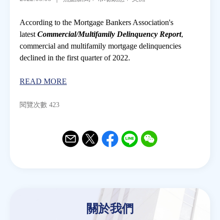
According to the Mortgage Bankers Association's
房地產年鑑
latest
Commercial/Multifamily Delinquency Report
,
commercial and multifamily mortgage delinquencies
電子報
declined in the first quarter of 2022.
READ MORE
相關連結
閱覽次數 423
訂閱電子報
Email
Twitter
Facebook
Line
WeChat
關於我們