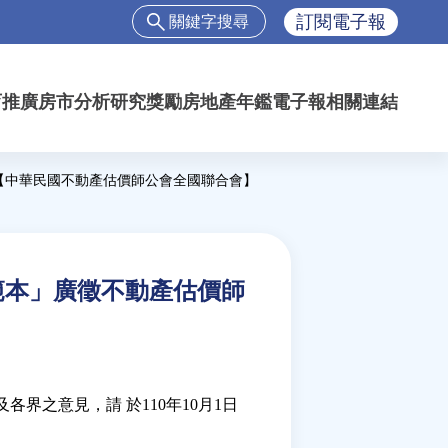
搜
訂閱電子報
尋
搜
尋
育推廣
房市分析
研究獎勵
房地產年鑑
電子報
相關連結
表
單
【中華民國不動產估價師公會全國聯合會】
範本」廣徵不動產估價師
界之意見，請 於110年10月1日