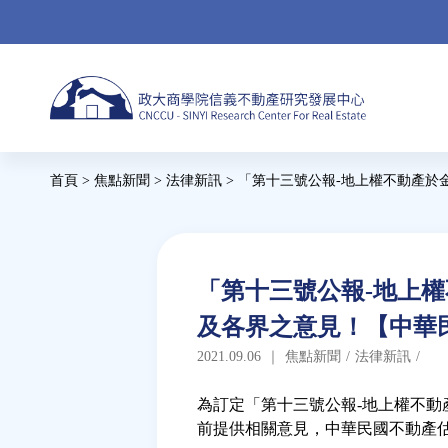
Jump
to
navigation
Back
首頁
>
焦點新聞
>
法律新訊
>
「第十三號公報-地上權不動產於
to
您
top
在
這
Back
「第十三號公報-地上
to
裡
及各界之意見！【中華
top
2021.09.06
｜
焦點新聞
/
法律新訊
/
為訂定「第十三號公報-地上權不動
前提供相關意見，中華民國不動產