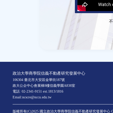
不
政治大學商學院信義不動產研究發展中心
106304 臺北市大安區金華街187號
政大公企中心會展棟8樓信義學園A838室
電話: 02-2341-9151 ext.1813/1816
Email:ncscre@nccu.edu.tw
版權所有(C)2025 國立政治大學商學院信義不動產研究發展中心
C