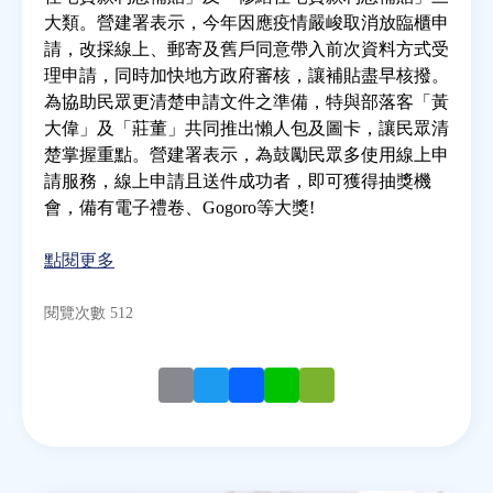
大類。營建署表示，今年因應疫情嚴峻取消放臨櫃申
請，改採線上、郵寄及舊戶同意帶入前次資料方式受
房地產年鑑
理申請，同時加快地方政府審核，讓補貼盡早核撥。
為協助民眾更清楚申請文件之準備，特與部落客「黃
電子報
大偉」及「莊董」共同推出懶人包及圖卡，讓民眾清
楚掌握重點。營建署表示，為鼓勵民眾多使用線上申
請服務，線上申請且送件成功者，即可獲得抽獎機
相關連結
會，備有電子禮卷、Gogoro等大獎!
訂閱電子報
點閱更多
閱覽次數 512
Email
Twitter
Facebook
Line
WeChat