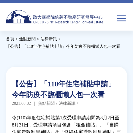
Jump
to
navigation
搜
首頁
>
焦點新聞
>
法律新訊
>
尋
搜
您
【公告】「110年住宅補貼申請」今年防疫不臨櫃懶人包一次看
尋
在
Back
to
關於我們
表
這
top
單
裡
Back
焦點新聞
【公告】「110年住宅補貼申請」
to
今年防疫不臨櫃懶人包一次看
top
教育推廣
2021.08.02
｜
焦點新聞
/
法律新訊
/
房市分析
今(110)年度住宅補貼第1次受理申請期間為8月2日至
8月31日，受理申請項目包含「租金補貼」、「自購
住宅貸款利息補貼」及「修繕住宅貸款利息補貼」三
研究獎勵