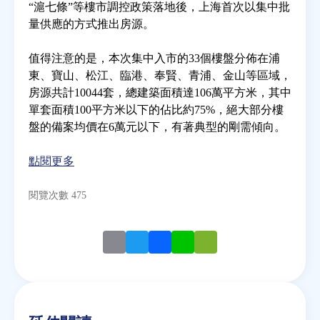
“滬七條”等樓市調控政策落地後，上海首次以集中批
量供應的方式推出房源。
房地產年鑑
值得注意的是，本次集中入市的33個樓盤分佈在浦
東、寶山、松江、臨港、奉賢、青浦、金山等區域，
電子報
房源共計10044套，總建築面積達106萬平方米，其中
單套面積100平方米以下的佔比約75%，絕大部分樓
相關連結
盤的備案均價在6萬元以下，有著典型的剛需傾向。
點閱更多
訂閱電子報
閱覽次數 475
Email
Twitter
Facebook
Line
WeChat