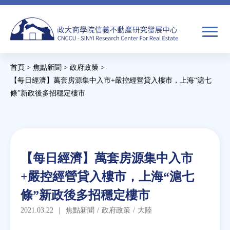
Jump
to
navigation
搜
首頁
>
焦點新聞
>
政府政策
>
尋
搜
您
【每日經濟】萬套房源集中入市+嚴控經營貸入樓市，上海“滬七
條”新政後多招穩定樓市
尋
在
Back
關於我們
表
這
to
單
裡
top
焦點新聞
Back
【每日經濟】萬套房源集中入市
to
教育推廣
+嚴控經營貸入樓市，上海“滬七
top
條”新政後多招穩定樓市
房市分析
2021.03.22
｜
焦點新聞
/
政府政策
/
大陸
研究獎勵