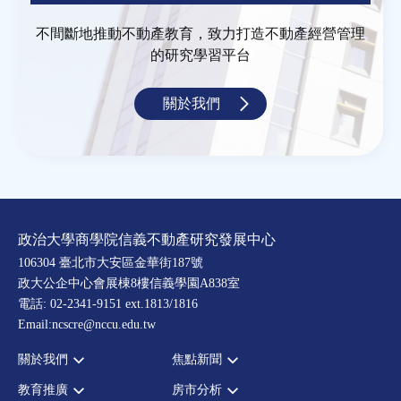
不間斷地推動不動產教育，致力打造不動產經營管理
的研究學習平台
關於我們
政治大學商學院信義不動產研究發展中心
106304 臺北市大安區金華街187號
政大公企中心會展棟8樓信義學園A838室
電話: 02-2341-9151 ext.1813/1816
Email:ncscre@nccu.edu.tw
關於我們
焦點新聞
教育推廣
房市分析
宗旨願景
全部新聞