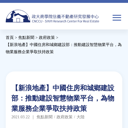
Jump
to
navigation
搜
首頁
>
焦點新聞
>
政府政策
>
尋
搜
您
【新浪地產】中國住房和城鄉建設部：推動建設智慧物業平台，為
物業服務企業爭取扶持政策
尋
在
Back
關於我們
表
這
to
單
裡
top
焦點新聞
Back
【新浪地產】中國住房和城鄉建設
to
教育推廣
部：推動建設智慧物業平台，為物
top
業服務企業爭取扶持政策
房市分析
2021.03.22
｜
焦點新聞
/
政府政策
/
大陸
研究獎勵