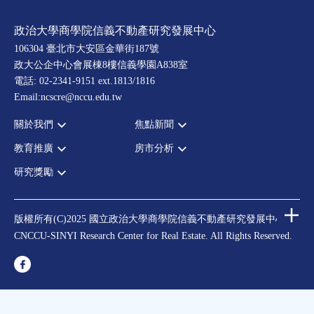
政治大學商學院信義不動產研究發展中心
106304 臺北市大安區金華街187號
政大公企中心會展棟8樓信義學園A838室
電話: 02-2341-9151 ext.1813/1816
Email:ncscre@nccu.edu.tw
關於我們
焦點新聞
教育推廣
房市分析
宗旨願景
全部新聞
設置辦法
政府政策
研究獎勵
全部活動
房市分析
大事記
市場動態
論壇
信義房價指數
中心獎勵
指導委員
法律新訊
演講
信義不動產評論
住宅學會論文獎支援
中心成員
版權所有(C)2025 國立政治大學商學院信義不動產研究發展中心
理財規劃講座
都市計劃學會論文獎支援
CNCCU-SINYI Research Center for Real Estate. All Rights Reserved.
聯絡我們
不動產學程支援