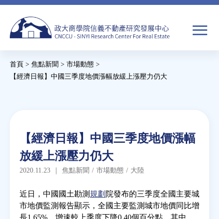
Jump
to
navigation
搜
首頁
>
焦點新聞
>
市場動態
>
尋
搜
您
【經濟日報】中國三季度地價漲幅放緩上漲壓力仍大
尋
在
Back
to
關於我們
表
這
top
單
裡
Back
焦點新聞
【經濟日報】中國三季度地價漲幅
to
放緩上漲壓力仍大
top
教育推廣
2020.11.23
｜
焦點新聞
/
市場動態
/
大陸
房市分析
近日，中國國土勘測
規劃
院發布的三季度全國主要城
市地價監測報告顯示，全國主要監測城市地價同比增
長1.65%，增速較上季度下降0.40個百分點。其中，
研究獎勵