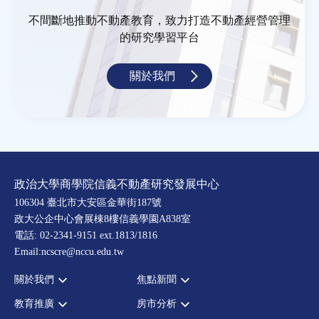
不間斷地推動不動產教育，致力打造不動產經營管理
的研究學習平台
關於我們
政治大學商學院信義不動產研究發展中心
106304 臺北市大安區金華街187號
政大公企中心會展棟8樓信義學園A838室
電話: 02-2341-9151 ext.1813/1816
Email:ncscre@nccu.edu.tw
關於我們
焦點新聞
教育推廣
房市分析
宗旨願景
全部新聞