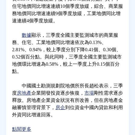
住宅地價同比增速連續10個季度放緩，綜合、商業服
務地價同比增速連續9個季度放緩，工業地價同比增
房地產年鑑
速連續4個季度放緩。
電子報
數據
顯示，三季度全國主要監測城市的商業服
務、住宅、工業地價同比增速依次為0.13%、
2.81%、0.94%，較上季度分別下降0.41個、0.30個、
相關連結
0.52個百分點。與此同時，三季度全國主要監測城市
地價環比增速為0.58%，較上一季度上升0.15個百分
訂閱電子報
點。
中國國土勘測規劃院地價所所長趙松表示，三季
度
房地產
企業開發投資逐步恢復，
市場
剛性需求逐步
釋放。房地產企業資金狀況有所改善，但在房地產金
融審慎管理背景下，
房企
到位資金中國內貸款和利用
外資同比增速回落。
點閱更多