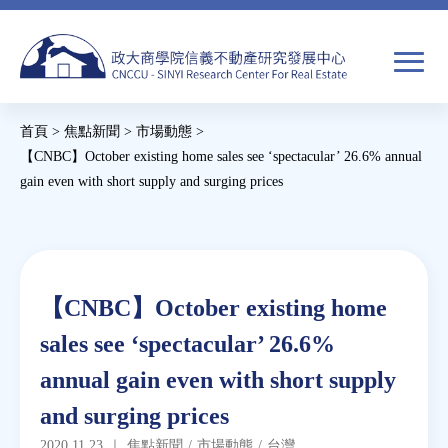
Jump
to
navigation
搜
首頁
>
焦點新聞
>
市場動態
>
尋
搜
您
【CNBC】October existing home sales see ‘spectacular’ 26.6% annual
gain even with short supply and surging prices
尋
在
Back
關於我們
表
這
to
單
裡
top
焦點新聞
Back
【CNBC】October existing home
to
教育推廣
sales see ‘spectacular’ 26.6%
top
annual gain even with short supply
房市分析
and surging prices
研究獎勵
2020.11.23
｜
焦點新聞
/
市場動態
/
台灣