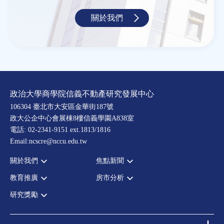
關於我們
政治大學商學院信義不動產研究發展中心
106304 臺北市大安區金華街187號
政大公企中心會展棟8樓信義學園A838室
電話: 02-2341-9151 ext.1813/1816
Email:ncscre@nccu.edu.tw
關於我們
焦點新聞
教育推廣
房市分析
宗旨願景
全部新聞
設置辦法
政府政策
研究獎勵
全部活動
房市分析
大事記
市場動態
論壇
信義房價指數
中心獎勵
指導委員
法律新訊
演講
信義不動產評論