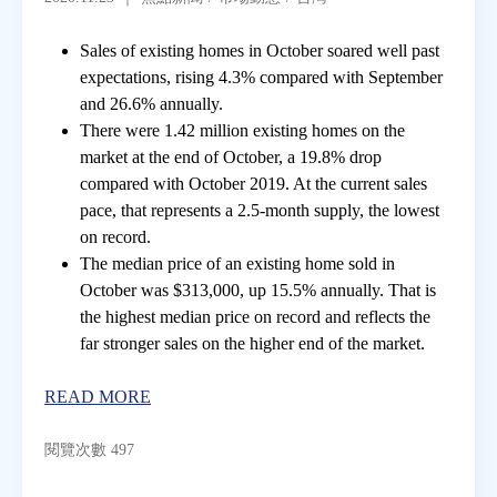
Sales of existing homes in October soared well past
房地產年鑑
expectations, rising 4.3% compared with September
and 26.6% annually.
電子報
There were 1.42 million existing homes on the
market at the end of October, a 19.8% drop
compared with October 2019. At the current sales
相關連結
pace, that represents a 2.5-month supply, the lowest
on record.
訂閱電子報
The median price of an existing home sold in
October was $313,000, up 15.5% annually. That is
the highest median price on record and reflects the
far stronger sales on the higher end of the market.
READ MORE
閱覽次數 497