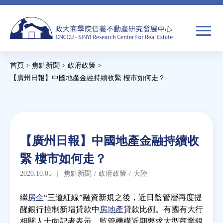
Jump
to
navigation
搜
首頁
>
焦點新聞
>
政府政策
>
尋
搜
您
【廣州日報】中國地產金融持續收緊 樓市如何走？
尋
在
Back
to
關於我們
表
這
top
單
裡
Back
焦點新聞
【廣州日報】中國地產金融持續收
to
緊 樓市如何走？
top
教育推廣
2020.10.05
｜
焦點新聞
/
政府政策
/
大陸
房市分析
繼
房企
“三道紅線”融資新規之後，近日監管層再度提
醒銀行控制新增貸款中
房地產
貸款比例。有國有大行
相關人士向記者表示，監管機構近期要求大型商業銀
研究獎勵