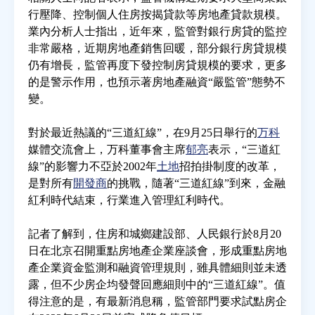
行壓降、控制個人住房按揭貸款等房地產貸款規模。
業內分析人士指出，近年來，監管對銀行房貸的監控
房地產年鑑
非常嚴格，近期房地產銷售回暖，部分銀行房貸規模
仍有增長，監管再度下發控制房貸規模的要求，更多
電子報
的是警示作用，也預示著房地產融資“嚴監管”態勢不
變。
相關連結
對於最近熱議的“三道紅線”，在9月25日舉行的
万科
媒體交流會上，万科董事會主席
郁亮
表示，“三道紅
訂閱電子報
線”的影響力不亞於2002年
土地
招拍掛制度的改革，
是對所有
開發商
的挑戰，隨著“三道紅線”到來，金融
紅利時代結束，行業進入管理紅利時代。
記者了解到，住房和城鄉建設部、人民銀行於8月20
日在北京召開重點房地產企業座談會，形成重點房地
產企業資金監測和融資管理規則，雖具體細則並未透
露，但不少房企均發聲回應細則中的“三道紅線”。值
得注意的是，有最新消息稱，監管部門要求試點房企