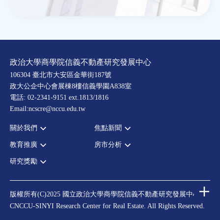
政治大學商學院信義不動產研究發展中心
106304 臺北市大安區金華街187號
政大公企中心會展棟8樓信義學園A838室
電話: 02-2341-9151 ext.1813/1816
Email:ncscre@nccu.edu.tw
關於我們
焦點新聞
教育推廣
房市分析
宗旨願景
全部新聞
設置辦法
政府政策
研究獎勵
全部活動
房市分析
大事記
市場動態
論壇
信義房價指數
中心獎勵
指導委員
法律新訊
演講
信義不動產評論
住宅學會論文獎支援
中心成員
版權所有(C)2025 國立政治大學商學院信義不動產研究發展中心
理財規劃講座
都市計劃學會論文獎支援
CNCCU-SINYI Research Center for Real Estate. All Rights Reserved.
聯絡我們
不動產學程支援