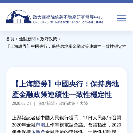
Jump
to
navigation
搜
首頁
>
焦點新聞
>
政府政策
>
尋
搜
您
【上海證券】中國央行：保持房地產金融政策連續性一致性穩定性
尋
在
Back
to
關於我們
表
這
top
單
裡
Back
焦點新聞
【上海證券】中國央行：保持房地
to
產金融政策連續性一致性穩定性
top
教育推廣
2020.02.24
｜
焦點新聞
/
政府政策
/
大陸
房市分析
上證報記者從中國人民銀行獲悉，21日人民銀行召開
2020年金融
市場
工作電視電話會議。會議指出，2020
年要保持
房地產
金融政策的連續性、一致性和穩定
研究獎勵