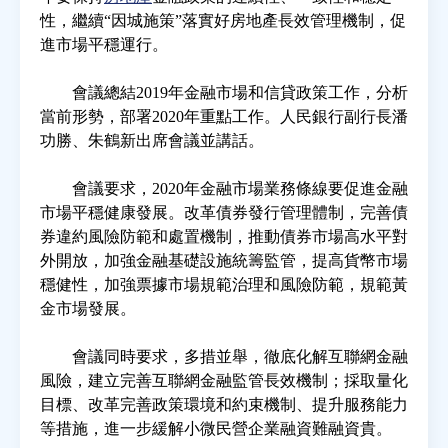
性，繼續“因城施策”落實好房地產長效管理機制，促
進市場平穩運行。
房地產年鑑
會議總結2019年金融市場和信貸政策工作，分析
電子報
當前形勢，部署2020年重點工作。人民銀行副行長潘
功勝、朱鶴新出席會議並講話。
相關連結
會議要求，2020年金融市場業務條線要促進金融
市場平穩健康發展。改革債券發行管理體制，完善債
訂閱電子報
券違約風險防範和處置機制，推動債券市場高水平對
外開放，加強金融基礎設施統籌監管，提高貨幣市場
穩健性，加強票據市場規範治理和風險防範，規範黃
金市場發展。
會議同時要求，多措並舉，徹底化解互聯網金融
風險，建立完善互聯網金融監管長效機制；採取量化
目標、改革完善政策環境和約束機制、提升服務能力
等措施，進一步緩解小微民營企業融資難融資貴。