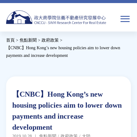
Jump
to
navigation
搜
首頁
>
焦點新聞
>
政府政策
>
尋
搜
您
【CNBC】Hong Kong’s new housing policies aim to lower down
payments and increase development
尋
在
Back
關於我們
表
這
to
單
裡
top
焦點新聞
Back
【CNBC】Hong Kong’s new
to
教育推廣
housing policies aim to lower down
top
payments and increase
房市分析
development
研究獎勵
2019.10.28
｜
焦點新聞
/
政府政策
/
大陸