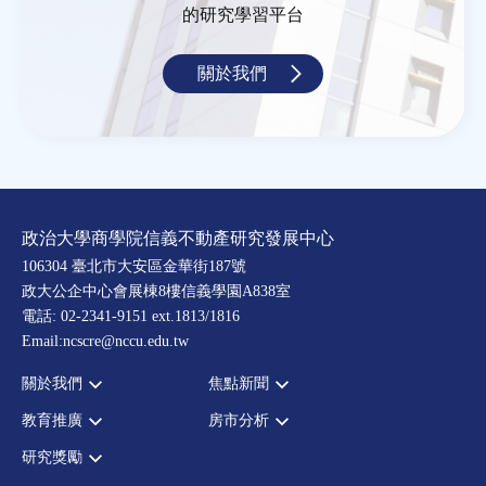
的研究學習平台
關於我們
政治大學商學院信義不動產研究發展中心
106304 臺北市大安區金華街187號
政大公企中心會展棟8樓信義學園A838室
電話: 02-2341-9151 ext.1813/1816
Email:ncscre@nccu.edu.tw
關於我們
焦點新聞
教育推廣
房市分析
宗旨願景
全部新聞
設置辦法
政府政策
研究獎勵
全部活動
房市分析
大事記
市場動態
論壇
信義房價指數