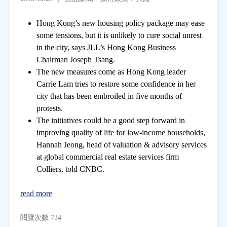
Hong Kong’s new housing policy package may ease
房地產年鑑
some tensions, but it is unlikely to cure social unrest
in the city, says JLL’s Hong Kong Business
電子報
Chairman Joseph Tsang.
The new measures come as Hong Kong leader
Carrie Lam tries to restore some confidence in her
相關連結
city that has been embroiled in five months of
protests.
訂閱電子報
The initiatives could be a good step forward in
improving quality of life for low-income households,
Hannah Jeong, head of valuation & advisory services
at global commercial real estate services firm
Colliers, told CNBC.
read more
閱覽次數 734