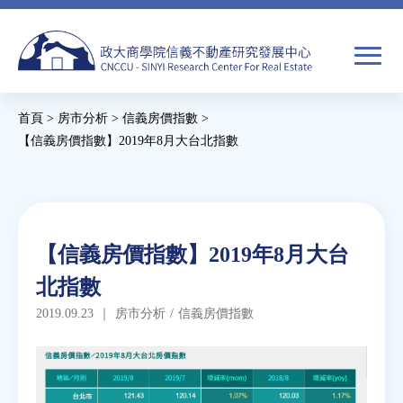
Jump
to
navigation
搜
首頁
>
房市分析
>
信義房價指數
>
尋
搜
您
【信義房價指數】2019年8月大台北指數
尋
在
Back
to
關於我們
表
這
top
單
裡
Back
焦點新聞
【信義房價指數】2019年8月大台
to
北指數
top
教育推廣
2019.09.23
｜
房市分析
/
信義房價指數
房市分析
研究獎勵