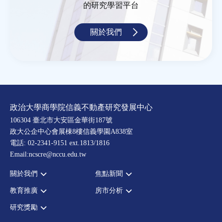
的研究學習平台
關於我們
政治大學商學院信義不動產研究發展中心
106304 臺北市大安區金華街187號
政大公企中心會展棟8樓信義學園A838室
電話: 02-2341-9151 ext.1813/1816
Email:ncscre@nccu.edu.tw
關於我們
焦點新聞
教育推廣
房市分析
宗旨願景
全部新聞
設置辦法
政府政策
研究獎勵
全部活動
房市分析
大事記
市場動態
論壇
信義房價指數