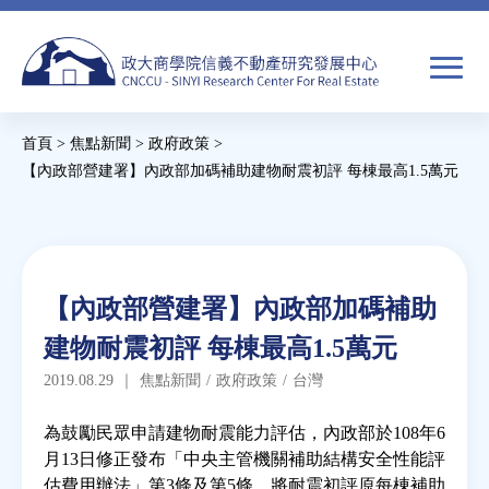
Jump
to
navigation
搜
首頁
>
焦點新聞
>
政府政策
>
尋
搜
您
【內政部營建署】內政部加碼補助建物耐震初評 每棟最高1.5萬元
尋
在
Back
to
關於我們
表
這
top
單
裡
Back
焦點新聞
【內政部營建署】內政部加碼補助
to
建物耐震初評 每棟最高1.5萬元
top
教育推廣
2019.08.29
｜
焦點新聞
/
政府政策
/
台灣
房市分析
為鼓勵民眾申請建物耐震能力評估，內政部於108年6
月13日修正發布「中央主管機關補助結構安全性能評
估費用辦法」第3條及第5條，將耐震初評原每棟補助
研究獎勵