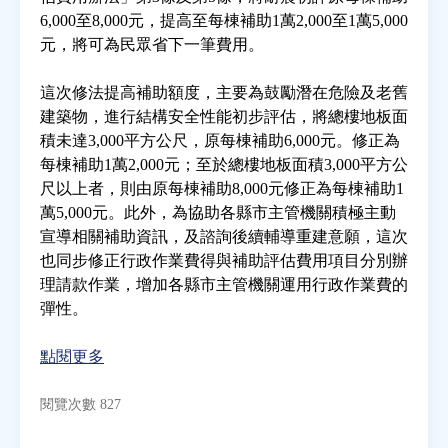
6,000至8,000元，提高至每棟補助1萬2,000至1萬5,000
元，將可為民眾省下一筆費用。
房地產年鑑
這次修法提高補助額度，主要為鼓勵潛在危險及老舊
電子報
建築物，進行結構安全性能初步評估，將總樓地板面
積未達3,000平方公尺，原每棟補助6,000元。修正為
每棟補助1萬2,000元；至於總樓地板面積3,000平方公
相關連結
尺以上者，則由原每棟補助8,000元修正為每棟補助1
萬5,000元。此外，為協助各縣市主管機關積極主動
訂閱電子報
宣導相關補助資訊，及諮詢後續輔導重建意願，這次
也同步修正行政作業費得與補助評估費用項目分別辦
理請款作業，增加各縣市主管機關運用行政作業費的
彈性。
點閱更多
閱覽次數 827