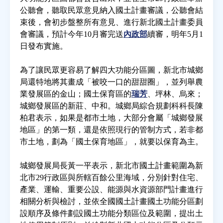
公聽會，聽取民眾意見納入國土計畫審議，公聽會結
束後，會初步盤整所有意見、進行新北國土計畫委員
房地產年鑑
會審議，預計今年10月審完送
內政部
續審，明年5月1
日發布實施。
電子報
為了讓民眾更容易了解四大功能分區圖，新北市城鄉
局還特地將其畫成「被咬一口的甜甜圈」，並列舉農
相關連結
業發展區的金山；國土保育區的
瑞芳
、坪林、烏來；
城鄉發展區的新莊、中和。城鄉局綜合規劃科科長陳
訂閱電子報
柏君表示，如果是都市土地，大部分會屬「城鄉發展
地區」的第一類，還是依照現行的管制方式，若非都
市土地，劃為「國土保育地區」，就要以保育為主。
城鄉發展局長黃一平表示，新北市國土計畫範圍為新
北市29行政區與所轄百餘公里海域，分別針對住宅、
產業、運輸、重要公設、能源與水資源部門計畫進行
相關分析與檢討，並依全國國土計畫國土功能分區劃
設順序及條件劃設國土功能分類區位及範圍，提出土