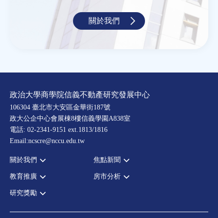
關於我們
政治大學商學院信義不動產研究發展中心
106304 臺北市大安區金華街187號
政大公企中心會展棟8樓信義學園A838室
電話: 02-2341-9151 ext.1813/1816
Email:ncscre@nccu.edu.tw
關於我們
焦點新聞
教育推廣
房市分析
宗旨願景
全部新聞
設置辦法
政府政策
研究獎勵
全部活動
房市分析
大事記
市場動態
論壇
信義房價指數
中心獎勵
指導委員
法律新訊
演講
信義不動產評論