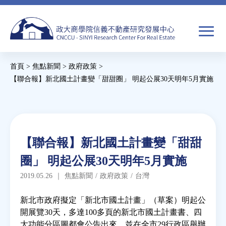
Jump
to
navigation
搜
首頁
>
焦點新聞
>
政府政策
>
尋
搜
您
【聯合報】新北國土計畫變「甜甜圈」 明起公展30天明年5月實施
尋
在
Back
to
關於我們
表
這
top
單
裡
Back
焦點新聞
【聯合報】新北國土計畫變「甜甜
to
圈」 明起公展30天明年5月實施
top
教育推廣
2019.05.26
｜
焦點新聞
/
政府政策
/
台灣
房市分析
新北市政府擬定「新北市國土計畫」（草案）明起公
開展覽30天，多達100多頁的新北市國土計畫書、四
大功能分區圖都會公告出來，並在全市29行政區舉辦
研究獎勵