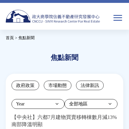
Jump
to
navigation
搜
首頁
>
焦點新聞
尋
搜
您
尋
在
焦點新聞
關於我們
表
這
單
裡
焦點新聞
Back
政府政策
市場動態
法律新訊
to
教育推廣
top
Year
房市分析
【中央社】六都7月建物買賣移轉棟數月減13%
南部降溫明顯
研究獎勵