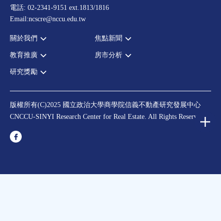
電話: 02-2341-9151 ext.1813/1816
Email:ncscre@nccu.edu.tw
關於我們
焦點新聞
教育推廣
房市分析
宗旨願景
全部新聞
設置辦法
政府政策
研究獎勵
全部活動
房市分析
大事記
市場動態
論壇
信義房價指數
中心獎勵
指導委員
法律新訊
演講
信義不動產評論
住宅學會論文獎支援
中心成員
版權所有(C)2025 國立政治大學商學院信義不動產研究發展中心
理財規劃講座
都市計劃學會論文獎支援
CNCCU-SINYI Research Center for Real Estate. All Rights Reserved.
聯絡我們
不動產學程支援