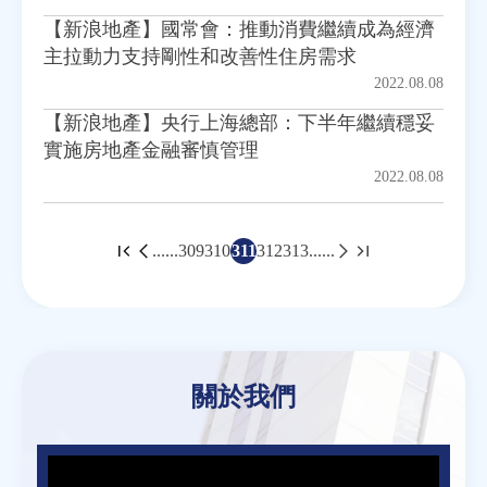
【新浪地產】國常會：推動消費繼續成為經濟
主拉動力支持剛性和改善性住房需求
2022.08.08
【新浪地產】央行上海總部：下半年繼續穩妥
實施房地產金融審慎管理
2022.08.08
......
309
310
311
312
313
......
頁
面
Back
to
top
關於我們