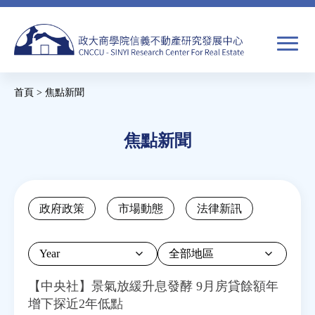
Jump
to
navigation
搜
首頁
>
焦點新聞
尋
搜
您
尋
在
焦點新聞
關於我們
表
這
單
裡
焦點新聞
Back
政府政策
市場動態
法律新訊
to
教育推廣
top
Year
房市分析
【中央社】景氣放緩升息發酵 9月房貸餘額年
增下探近2年低點
研究獎勵