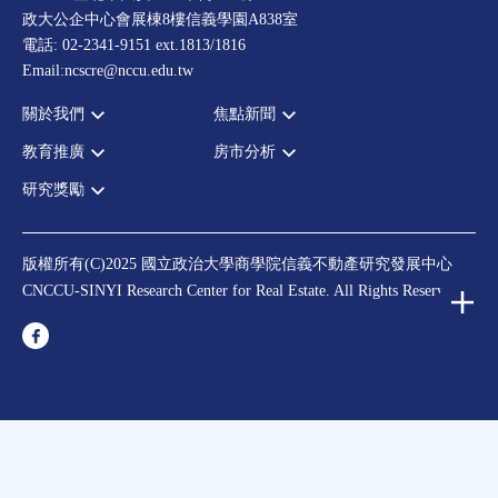
政大公企中心會展棟8樓信義學園A838室
電話: 02-2341-9151 ext.1813/1816
Email:ncscre@nccu.edu.tw
關於我們
焦點新聞
教育推廣
房市分析
宗旨願景
全部新聞
設置辦法
政府政策
研究獎勵
全部活動
房市分析
大事記
市場動態
論壇
信義房價指數
中心獎勵
指導委員
法律新訊
演講
信義不動產評論
住宅學會論文獎支援
中心成員
版權所有(C)2025 國立政治大學商學院信義不動產研究發展中心
理財規劃講座
都市計劃學會論文獎支援
CNCCU-SINYI Research Center for Real Estate. All Rights Reserved.
聯絡我們
不動產學程支援