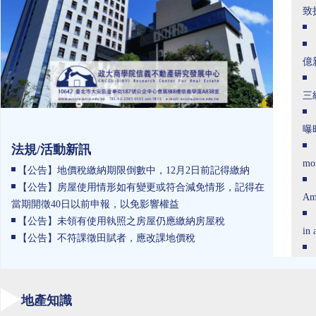
致
億
三
曝
法規/活動新訊
mor
【公告】地價稅繳納期限倒數中，12月2日前記得繳納
【公告】房屋使用情形如有變更或符合減免情形，記得在
Am
當期開徵40日以前申報，以免影響權益
【公告】未領有使用執照之房屋仍應繳納房屋稅
in 
【公告】不符課徵田賦者，應改課地價稅
地產知識