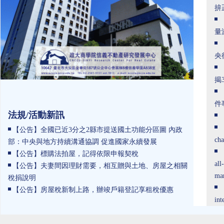
拚
量
央
揭
件
法規/活動新訊
【公告】全國已近3分之2縣市提送國土功能分區圖 內政
cha
部：中央與地方持續溝通協調 促進國家永續發展
【公告】標購法拍屋，記得依限申報契稅
all
【公告】夫妻間因理財需要，相互贈與土地、房屋之相關
ma
稅捐說明
【公告】房屋稅新制上路，辦竣戶籍登記享租稅優惠
int