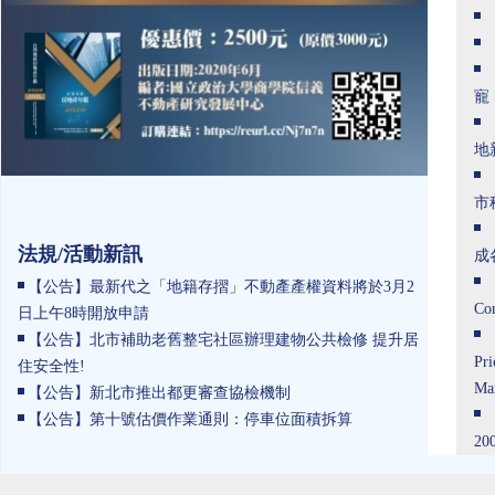
寵
地
市
法規/活動新訊
成
【公告】最新代之「地籍存摺」不動產產權資料將於3月2
Con
日上午8時開放申請
【公告】北市補助老舊整宅社區辦理建物公共檢修 提升居
Pri
住安全性!
Ma
【公告】新北市推出都更審查協檢機制
【公告】第十號估價作業通則：停車位面積拆算
200