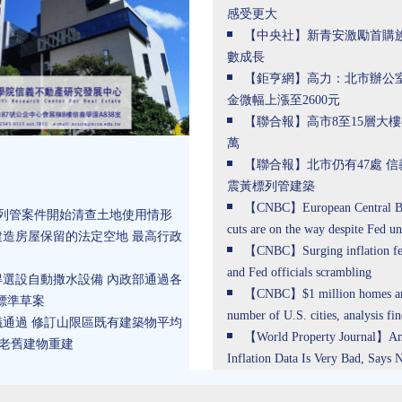
感受更大
【中央社】新青安激勵首購族
數成長
【鉅亨網】高力：北市辦公室空
金微幅上漲至2600元
【聯合報】高市8至15層大樓
萬
【聯合報】北市仍有47處 
震黃標列管建築
【CNBC】European Central Bank
列管案件開始清查土地使用情形
cuts are on the way despite Fed un
造房屋保留的法定空地 最高行政
【CNBC】Surging inflation fea
and Fed officials scrambling
選設自動撒水設備 內政部通過各
【CNBC】$1 million homes are 
標準草案
number of U.S. cities, analysis fi
通過 修訂山限區既有建築物平均
【World Property Journal】Am
區老舊建物重建
Inflation Data Is Very Bad, Says